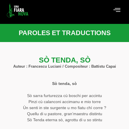
PAROLES ET TRADUCTIONS
SÒ TENDA, SÒ
Auteur : Francescu Luciani / Compositeur : Battistu Capai
Sò
tenda, sò
Sò sarra furturezza cù boschi per accintu
Pinzi cù calanconi accimanu e mio torre
Ùn senti in ste surgente u mo fiatu chì corre ?
Quellu di u pastore, gran’maestru distintu
Sò Tenda eterna sò, agrottu di u so stintu