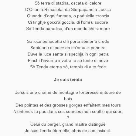
Sò terra di statina, oscata di calore
D’Oltari à Rimaseta, da Sterpapane à Loccia
Quandu d’ogni funtana, o padulella croscia
Ci finghje gocci’à goccia, di l’omi u sudore
Sò Tenda paradisu, d’un mondu chì si more
Sò locu benedettu chì porta sempr’à crede
Santuariu di pace da ch’omu ci penetra
Duve la luce santa si spechja in ogni petra
Finchì l’invernu invetra, e so fonte di neve
Sò Tenda eterna sò, tempiu di a to fede
Je suis tenda
Je suis une chaîne de montagne forteresse entouré de
bois
Des pointes et des grosses gorges enfaîtent mes tours
N’entends-tu pas dans ces sources mon souffle qui court
?
Celui du berger, grand maître distingué
Je suis Tenda éternelle, abris de son instinct.